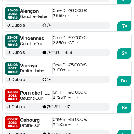
Crse D
26 000 €
18/09

Alençon
2022
2 650m
-
Gauche
Herbe
Attelé
J. Dubois
7
e
Crse D
57 000 €
29/08

Vincennes
2022
2 850m
GP
Gauche
Dur
Attelé
J. Dubois
1'13''6
9.9
3
e
Crse D
25 000 €
15/08

Vibraye
2022
3 100m
-
Droite
Herbe
Attelé
J. Dubois
Dai
Gr. III
90 000 €
10/08

Pornichet-La Baule
2022
2 725m
-
Gauche
Dur
Attelé
J. Dubois
1'13''1
17
6
e
Crse B
48 000 €
22/07

Cabourg
2022
2 750m
-
Droite
Dur
Attelé
J. Dubois