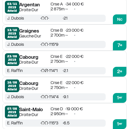
Crse A
34 000 €
03/11

Argentan
2019
2 875m
-
Droite
Dur
Attelé
J. Dubois
21
Nc
Crse B
23 000 €
13/10

Graignes
2019
2 700m
-
Gauche
Dur
Attelé
J. Dubois
1'15''9
7
e
Crse E
22 000 €
23/08

Cabourg
2019
2 750m
-
Droite
Dur
Attelé
E. Raffin
1'14''1
2.1
2
e
Crse E
22 000 €
16/08

Cabourg
2019
2 750m
-
Droite
Dur
Attelé
J. Dubois
1'14''4
9.1
1
er
Crse D
19 000 €
07/08

Saint-Malo
2019
2 950m
-
Droite
Dur
Attelé
E. Raffin
1'15''3
6.5
1
er