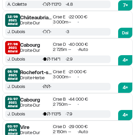
A. Collette
1'13''0
4.8
7
e
Crse E
22 000 €
12/09

Châteaubriant
2021
3 000m
-
Droite
Dur
Attelé
J. Dubois
3
Dai
Crse D
40 000 €
27/08

Cabourg
2021
2 725m
-
Auto
Droite
Dur
Attelé
J. Dubois
1'14''1
2.9
4
e
Crse E
21 000 €
08/08

Rochefort-sur-Loire
2021
3 000m
-
Droite
Herbe
Attelé
J. Dubois
4
e
Crse B
44 000 €
23/07

Cabourg
2021
2 750m
-
Droite
Dur
Attelé
J. Dubois
1'13''5
7.9
4
e
Crse D
29 000 €
03/07

Vire
2021
2 150m
-
Auto
Droite
Dur
Attelé