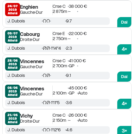
Crse C
38 000 €
24/07

Enghien
2019
2 875m
-
Gauche
Dur
Attelé
J. Dubois
9.7
Dai
Crse E
22 000 €
09/07

Cabourg
2019
2 750m
-
Droite
Dur
Attelé
J. Dubois
1'14''4
2.3
4
e
Crse C
41 000 €
28/06

Vincennes
2019
2 700m
GP
Gauche
Dur
Attelé
J. Dubois
9.1
Dai
45 000 €
08/06

Vincennes
2019
2 100m
GP
Auto
Gauche
Dur
Attelé
J. Dubois
1'11''5
3.6
4
e
Crse C
26 000 €
21/05

Vichy
2019
2 150m
-
Auto
Droite
Dur
Attelé
J. Dubois
1'12''6
4.6
3
e