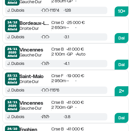
2 850m
GP
Gauche
Dur
Attelé
J. Dubois
1'15''4
128
10
e
Crse D
25 000 €
14/12

Bordeaux-Le Bouscat
2020
2 650m
-
Droite
Dur
Attelé
J. Dubois
3.1
Dai
Crse B
41 000 €
25/11

Vincennes
2020
2 100m
GP
Auto
Gauche
Dur
Attelé
J. Dubois
4.1
Dai
Crse F
19 000 €
22/11

Saint-Malo
2020
2 950m
-
Droite
Dur
Attelé
J. Dubois
1'15''6
2
e
Crse B
41 000 €
12/11

Vincennes
2020
2 700m
GP
Gauche
Dur
Attelé
J. Dubois
3.8
Dai
Crse B
41 000 €
24/10

Enghien