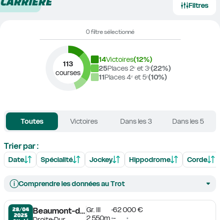
CARRIÈRE
Filtres
0 filtre sélectionné
14
Victoires
(
12
%)
113
25
Places 2ᵉ et 3ᵉ
(
22
%)
courses
11
Places 4ᵉ et 5ᵉ
(
10
%)
Toutes
Victoires
Dans les 3
Dans les 5
Trier par :
Date
Spécialité
Jockey
Hippodrome
Corde
Comprendre les données au Trot
Gr. III
62 000 €
28/04

Beaumont-de-Lomagne
2025
2 550m
-
Droite
Dur