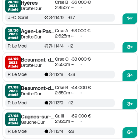
Crse B
36 000 €
28/10

Hyères
2023
2 850m
-
Droite
Dur
Attelé
J.-C. Sorel
1'14''9
6.7
1
er
Crse A
53 000 €
15/10

Agen-Le Passage
2023
2 625m
-
Droite
Dur
Attelé
P. Le Moel
1'14''4
12
8
e
Crse C
38 000 €
11/09

Beaumont-de-Lomagne
2023
2 550m
-
Droite
Dur
Attelé
P. Le Moel
1'12''8
5.8
3
e
Crse B
44 000 €
27/08

Beaumont-de-Lomagne
2023
2 550m
-
Droite
Dur
Attelé
P. Le Moel
1'13''9
12
3
e
Gr. III
69 000 €
17/08

Cagnes-sur-Mer
2023
2 925m
-
Gauche
Dur
Attelé
P. Le Moel
1'13''4
28
6
e