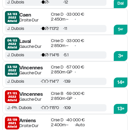
J. Dubois
12
Dai
Crse D
33 000 €
12/03

Caen
2022
2 450m
-
Droite
Dur
Attelé
J. Dubois
1'13''2
11
1
er
Crse D
33 000 €
04/03

Laval
2022
2 850m
-
Gauche
Dur
Attelé
J. Dubois
1'14''6
5.1
3
e
Crse D
57 000 €
13/02

Vincennes
2022
2 850m
GP
Gauche
Dur
Attelé
J. Dubois
1'14''7
139
14
e
Crse B
59 000 €
27/01

Vincennes
2022
2 850m
GP
Gauche
Dur
Attelé
J.-Ph. Dubois
1'15''0
109
13
e
Crse D
40 000 €
22/09

Amiens
2021
2 400m
-
Auto
Droite
Dur
Attelé