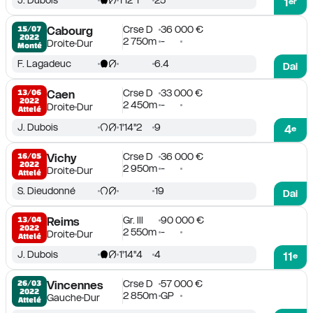
1'12''1
25
1
er
Crse D
36 000 €
15/07

Cabourg
2022
2 750m
-
Droite
Dur
Monté
F. Lagadeuc
6.4
Dai
Crse D
33 000 €
13/06

Caen
2022
2 450m
-
Droite
Dur
Attelé
J. Dubois
1'14''2
9
4
e
Crse D
36 000 €
16/05

Vichy
2022
2 950m
-
Droite
Dur
Attelé
S. Dieudonné
19
Dai
Gr. III
90 000 €
13/04

Reims
2022
2 550m
-
Droite
Dur
Attelé
J. Dubois
1'14''4
4
11
e
Crse D
57 000 €
26/03

Vincennes
2022
2 850m
GP
Gauche
Dur
Attelé