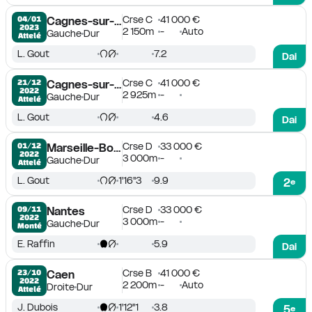
Crse C
41 000 €
04/01

Cagnes-sur-Mer
2023
2 150m
-
Auto
Gauche
Dur
Attelé
L. Gout
7.2
Dai
Crse C
41 000 €
21/12

Cagnes-sur-Mer
2022
2 925m
-
Gauche
Dur
Attelé
L. Gout
4.6
Dai
Crse D
33 000 €
01/12

Marseille-Borély
2022
3 000m
-
Gauche
Dur
Attelé
L. Gout
1'16''3
9.9
2
e
Crse D
33 000 €
09/11

Nantes
2022
3 000m
-
Gauche
Dur
Monté
E. Raffin
5.9
Dai
Crse B
41 000 €
23/10

Caen
2022
2 200m
-
Auto
Droite
Dur
Attelé
J. Dubois
1'12''1
3.8
5
e