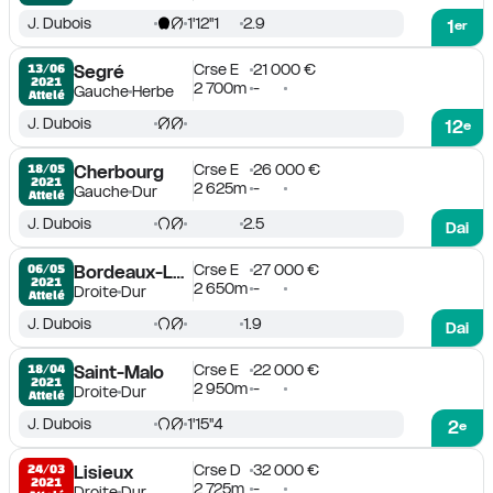
J. Dubois
1'12''1
2.9
1
er
Crse E
21 000 €
13/06

Segré
2021
2 700m
-
Gauche
Herbe
Attelé
J. Dubois
12
e
Crse E
26 000 €
18/05

Cherbourg
2021
2 625m
-
Gauche
Dur
Attelé
J. Dubois
2.5
Dai
Crse E
27 000 €
06/05

Bordeaux-Le Bouscat
2021
2 650m
-
Droite
Dur
Attelé
J. Dubois
1.9
Dai
Crse E
22 000 €
18/04

Saint-Malo
2021
2 950m
-
Droite
Dur
Attelé
J. Dubois
1'15''4
2
e
Crse D
32 000 €
24/03

Lisieux
2021
2 725m
-
Droite
Dur