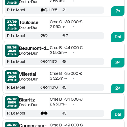
2 550m
-
Droite
Dur
Attelé
P. Le Moel
1'13''5
21
7
e
Crse C
39 000 €
27/09

Toulouse
2024
2 950m
-
Droite
Dur
Attelé
P. Le Moel
8.7
Dai
Crse B
44 000 €
25/08

Beaumont-de-Lomagne
2024
2 550m
-
Droite
Dur
Attelé
P. Le Moel
1'13''2
18
2
e
Crse B
35 000 €
03/08

Villeréal
2024
3 325m
-
Droite
Dur
Attelé
P. Le Moel
1'16''6
15
2
e
Crse B
34 000 €
26/07

Biarritz
2024
2 950m
-
Droite
Dur
Attelé
P. Le Moel
13
Dai
Crse B
49 000 €
15/07

Cagnes-sur-Mer