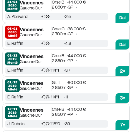
Crse B
44 000 €
21/01

Vincennes
2020
2 850m
GP
Gauche
Dur
Monté
A. Abrivard
2.5
Dai
Crse C
38 000 €
06/01

Vincennes
2020
2 700m
GP
Gauche
Dur
Attelé
E. Raffin
4.9
Dai
Crse B
44 000 €
08/12

Vincennes
2019
2 850m
PP
Gauche
Dur
Monté
E. Raffin
1'14''1
3.7
2
e
Gr. III
80 000 €
01/12

Vincennes
2019
2 850m
GP
Gauche
Dur
Attelé
E. Raffin
1'14''1
11
3
e
Crse B
44 000 €
12/11

Vincennes
2019
2 850m
PP
Gauche
Dur
Attelé
J. Dubois
1'18''0
39
7
e