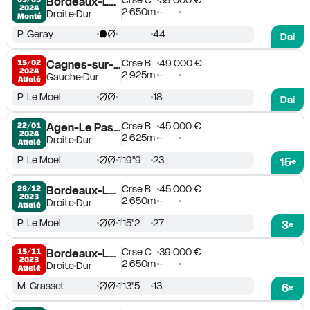
Crse C
39 000 €
Bordeaux-Le Bouscat
2024
2 650m
-
Droite
Dur
Monté
P. Geray
44
Dai
Crse B
49 000 €
15/02

Cagnes-sur-Mer
2024
2 925m
-
Gauche
Dur
Attelé
P. Le Moel
18
Dai
Crse B
45 000 €
22/01

Agen-Le Passage
2024
2 625m
-
Droite
Dur
Attelé
P. Le Moel
1'19''9
23
15
e
Crse B
45 000 €
28/12

Bordeaux-Le Bouscat
2023
2 650m
-
Droite
Dur
Attelé
P. Le Moel
1'15''2
27
3
e
Crse C
39 000 €
15/11

Bordeaux-Le Bouscat
2023
2 650m
-
Droite
Dur
Attelé
M. Grasset
1'13''5
13
6
e