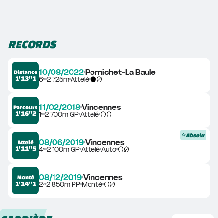
RECORDS
10/08/2022
Pornichet-La Baule
Distance
1'13"1
6ᵉ
2 725m
Attelé
11/02/2018
Vincennes
Parcours
1'16"2
1ᵉ
2 700m GP
Attelé
Absolu
08/06/2019
Vincennes
Attelé
1'11"5
4ᵉ
2 100m GP
Attelé
Auto
08/12/2019
Vincennes
Monté
1'14"1
2ᵉ
2 850m PP
Monté