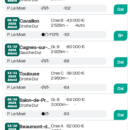
Attelé
P. Le Moel
102
Dai
Crse B
43 000 €
08/04

Cavaillon
2025
2 525m
-
Auto
Droite
Dur
Attelé
P. Le Moel
1'13''5
101
8
e
Gr. III
80 000 €
21/12

Cagnes-sur-Mer
2024
2 925m
-
Gauche
Dur
Attelé
P. Le Moel
89
Dai
Crse C
39 000 €
13/11

Toulouse
2024
2 950m
-
Droite
Dur
Attelé
P. Le Moel
64
Dai
Gr. III
64 000 €
26/10

Salon-de-Provence
2024
3 000m
-
Droite
Dur
Attelé
P. Le Moel
83
Dai
Crse A
52 000 €
13/10

Beaumont-de-Lomagne
2024