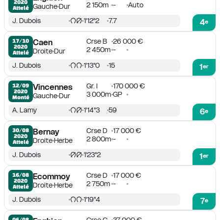
2020
2 150m
-
Auto
Gauche
Dur
Attelé
J. Dubois
1'12''2
7.7
4
e
Crse B
26 000 €
17/10

Caen
2020
2 450m
-
Droite
Dur
Attelé
J. Dubois
1'13''0
15
1
er
Gr. I
170 000 €
12/09

Vincennes
2020
3 000m
GP
Gauche
Dur
Monté
A. Lamy
1'14''3
59
6
e
Crse D
17 000 €
30/08

Bernay
2020
2 800m
-
Droite
Herbe
Attelé
J. Dubois
1'23''2
1
er
Crse D
17 000 €
16/08

Ecommoy
2020
2 750m
-
Droite
Herbe
Attelé
J. Dubois
1'19''4
7
e
06/08
