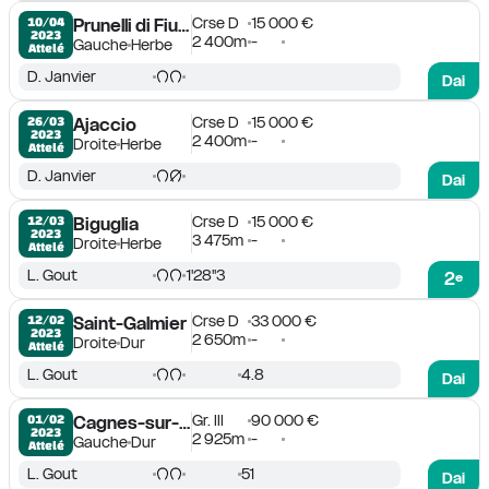
Crse D
15 000 €
10/04

Prunelli di Fium'Orbo
2023
2 400m
-
Gauche
Herbe
Attelé
D. Janvier
Dai
Crse D
15 000 €
26/03

Ajaccio
2023
2 400m
-
Droite
Herbe
Attelé
D. Janvier
Dai
Crse D
15 000 €
12/03

Biguglia
2023
3 475m
-
Droite
Herbe
Attelé
L. Gout
1'28''3
2
e
Crse D
33 000 €
12/02

Saint-Galmier
2023
2 650m
-
Droite
Dur
Attelé
L. Gout
4.8
Dai
Gr. III
90 000 €
01/02

Cagnes-sur-Mer
2023
2 925m
-
Gauche
Dur
Attelé
L. Gout
51
Dai