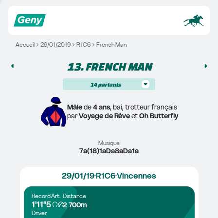
Accueil
29/01/2019
R1C6
French Man
13. 
FRENCH MAN
14
partants
Mâle
 de 
4 ans
, bai, trotteur français
par 
Voyage de Rêve
 et 
Oh Butterfly
Musique
7a(18)1aDa8aDa1a
29/01/19
R1C6
Vincennes
Record
Art.
Distance
1'11"5
2 700m
Driver