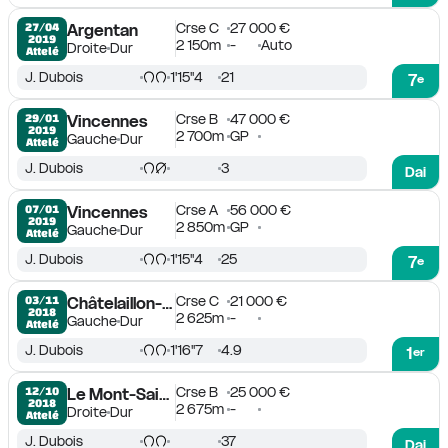
Crse C
27 000 €
27/04

Argentan
2019
2 150m
-
Auto
Droite
Dur
Attelé
J. Dubois
1'15''4
21
7
e
Crse B
47 000 €
29/01

Vincennes
2019
2 700m
GP
Gauche
Dur
Attelé
J. Dubois
3
Dai
Crse A
56 000 €
07/01

Vincennes
2019
2 850m
GP
Gauche
Dur
Attelé
J. Dubois
1'15''4
25
7
e
Crse C
21 000 €
03/11

Châtelaillon-La Rochelle
2018
2 625m
-
Gauche
Dur
Attelé
J. Dubois
1'16''7
4.9
1
er
Crse B
25 000 €
12/10

Le Mont-Saint-Michel
2018
2 675m
-
Droite
Dur
Attelé
J. Dubois
37
Dai