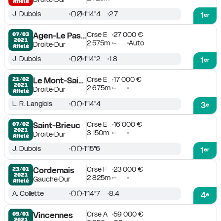
Attelé
J. Dubois
1'14''4
2.7
1
er
Crse E
27 000 €
07/03

Agen-Le Passage
2021
2 575m
-
Auto
Droite
Dur
Attelé
J. Dubois
1'14''2
1.8
1
er
Crse E
17 000 €
21/02

Le Mont-Saint-Michel
2021
2 675m
-
Droite
Dur
Attelé
L. R. Langlois
1'14''4
3
e
Crse E
16 000 €
07/02

Saint-Brieuc
2021
3 150m
-
Droite
Dur
Attelé
J. Dubois
1'15''6
1
er
Crse F
23 000 €
23/01

Cordemais
2021
2 825m
-
Gauche
Dur
Attelé
A. Collette
1'14''7
8.4
4
e
Crse A
59 000 €
09/01

Vincennes
2021