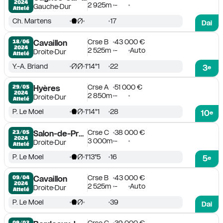
2024
2 925m
-
Gauche
Dur
Attelé
Ch. Martens
17
Dai
Crse B
43 000 €
18/06

Cavaillon
2024
2 525m
-
Auto
Droite
Dur
Attelé
Y.-A. Briand
1'14''1
22
3
e
Crse A
51 000 €
29/05

Hyères
2024
2 850m
-
Droite
Dur
Attelé
P. Le Moel
1'14''1
28
10
e
Crse C
38 000 €
23/05

Salon-de-Provence
2024
3 000m
-
Droite
Dur
Attelé
P. Le Moel
1'13''5
16
5
e
Crse B
43 000 €
09/04

Cavaillon
2024
2 525m
-
Auto
Droite
Dur
Attelé
P. Le Moel
39
Dai
09/03
