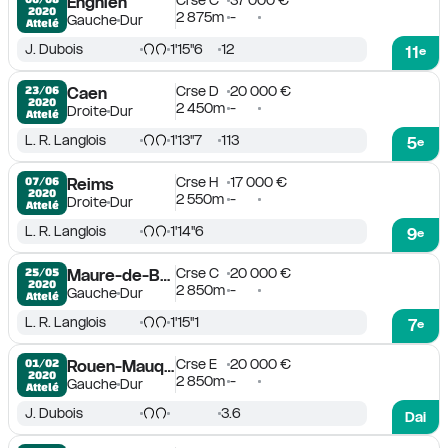
Crse C
37 000 €
Enghien
2020
2 875m
-
Gauche
Dur
Attelé
J. Dubois
1'15''6
12
11
e
Crse D
20 000 €
23/06

Caen
2020
2 450m
-
Droite
Dur
Attelé
L. R. Langlois
1'13''7
113
5
e
Crse H
17 000 €
07/06

Reims
2020
2 550m
-
Droite
Dur
Attelé
L. R. Langlois
1'14''6
9
e
Crse C
20 000 €
25/05

Maure-de-Bretagne
2020
2 850m
-
Gauche
Dur
Attelé
L. R. Langlois
1'15''1
7
e
Crse E
20 000 €
01/02

Rouen-Mauquenchy
2020
2 850m
-
Gauche
Dur
Attelé
J. Dubois
3.6
Dai