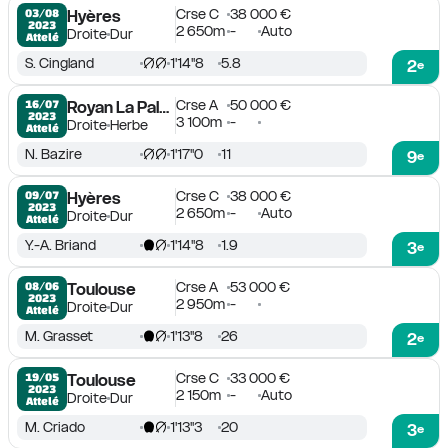
Crse C
38 000 €
03/08

Hyères
2023
2 650m
-
Auto
Droite
Dur
Attelé
S. Cingland
1'14''8
5.8
2
e
Crse A
50 000 €
16/07

Royan La Palmyre
2023
3 100m
-
Droite
Herbe
Attelé
N. Bazire
1'17''0
11
9
e
Crse C
38 000 €
09/07

Hyères
2023
2 650m
-
Auto
Droite
Dur
Attelé
Y.-A. Briand
1'14''8
1.9
3
e
Crse A
53 000 €
08/06

Toulouse
2023
2 950m
-
Droite
Dur
Attelé
M. Grasset
1'13''8
26
2
e
Crse C
33 000 €
19/05

Toulouse
2023
2 150m
-
Auto
Droite
Dur
Attelé
M. Criado
1'13''3
20
3
e