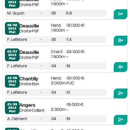
2013
1 900m
-
Droite
PSF
Plat
M. Guyon
35
5.8
1
er
Hand.
30 000 €
06/08

Deauville
2013
1 900m
-
Droite
PSF
Plat
F. Lefebvre
35
7.4
8
e
Crse E
24 000 €
03/07

Deauville
2013
1 900m
-
Droite
PSF
Plat
F. Lefebvre
34
19
4
e
Hand.
30 000 €
12/06

Chantilly
2013
2 000m
PJC
Droite
Bon
Plat
F. Lefebvre
34
13
2
e
19 000 €
21/05

Angers
2013
2 300m
-
Droite
Collant
Plat
A. Clément
34
19
2
e