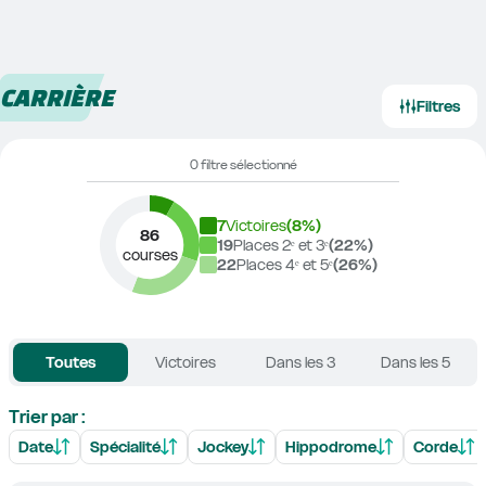
CARRIÈRE
Filtres
0 filtre sélectionné
7
Victoires
(
8
%)
86
19
Places 2ᵉ et 3ᵉ
(
22
%)
courses
22
Places 4ᵉ et 5ᵉ
(
26
%)
Toutes
Victoires
Dans les 3
Dans les 5
Trier par :
Date
Spécialité
Jockey
Hippodrome
Corde