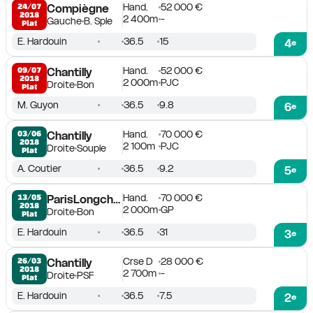
Hand.
52 000 €
24/07

Compiègne
2018
2 400m
-
Gauche
B. Sple
Plat
E. Hardouin
36.5
15
4
e
Hand.
52 000 €
09/07

Chantilly
2018
2 000m
PJC
Droite
Bon
Plat
M. Guyon
36.5
9.8
6
e
Hand.
70 000 €
03/06

Chantilly
2018
2 100m
PJC
Droite
Souple
Plat
A. Coutier
36.5
9.2
5
e
Hand.
70 000 €
13/05

ParisLongchamp
2018
2 000m
GP
Droite
Bon
Plat
E. Hardouin
36.5
31
3
e
Crse D
28 000 €
26/03

Chantilly
2018
2 700m
-
Droite
PSF
Plat
E. Hardouin
36.5
7.5
2
e