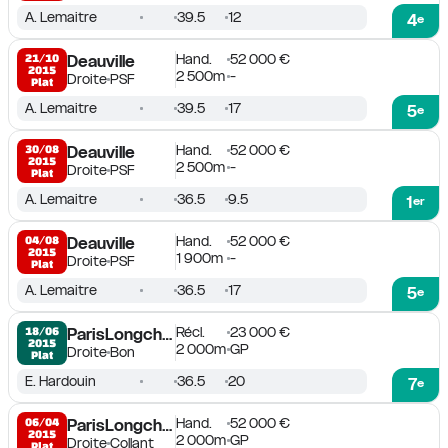
A. Lemaitre
39.5
12
4
e
Hand.
52 000 €
21/10

Deauville
2015
2 500m
-
Droite
PSF
Plat
A. Lemaitre
39.5
17
5
e
Hand.
52 000 €
30/08

Deauville
2015
2 500m
-
Droite
PSF
Plat
A. Lemaitre
36.5
9.5
1
er
Hand.
52 000 €
04/08

Deauville
2015
1 900m
-
Droite
PSF
Plat
A. Lemaitre
36.5
17
5
e
Récl.
23 000 €
18/06

ParisLongchamp
2015
2 000m
GP
Droite
Bon
Plat
E. Hardouin
36.5
20
7
e
Hand.
52 000 €
06/04

ParisLongchamp
2015
2 000m
GP
Droite
Collant
Plat