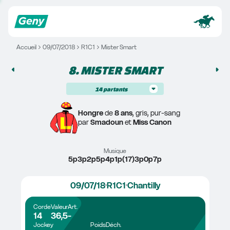
Accueil
09/07/2018
R1C1
Mister Smart
8. 
MISTER SMART
14
partants
Hongre
 de 
8 ans
, gris, pur-sang
par 
Smadoun
 et 
Miss Canon
Musique
5p3p2p5p4p1p(17)3p0p7p
09/07/18
R1C1
Chantilly
Corde
Valeur
Art.
14
36,5
-
Jockey
Poids
Déch.