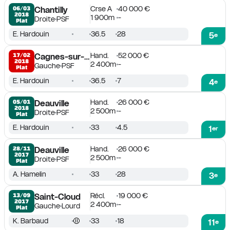
Crse A
40 000 €
06/03

Chantilly
2018
1 900m
-
Droite
PSF
Plat
E. Hardouin
36.5
28
5
e
Hand.
52 000 €
17/02

Cagnes-sur-Mer
2018
2 400m
-
Gauche
PSF
Plat
E. Hardouin
36.5
7
4
e
Hand.
26 000 €
05/01

Deauville
2018
2 500m
-
Droite
PSF
Plat
E. Hardouin
33
4.5
1
er
Hand.
26 000 €
28/11

Deauville
2017
2 500m
-
Droite
PSF
Plat
A. Hamelin
33
28
3
e
Récl.
19 000 €
13/09

Saint-Cloud
2017
2 400m
-
Gauche
Lourd
Plat
K. Barbaud
33
18
11
e