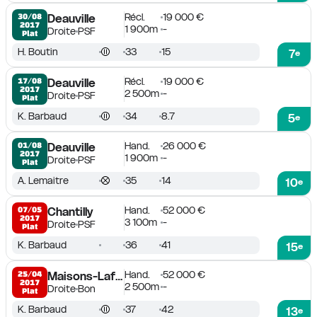
Récl.
19 000 €
30/08

Deauville
2017
1 900m
-
Droite
PSF
Plat
H. Boutin
33
15
7
e
Récl.
19 000 €
17/08

Deauville
2017
2 500m
-
Droite
PSF
Plat
K. Barbaud
34
8.7
5
e
Hand.
26 000 €
01/08

Deauville
2017
1 900m
-
Droite
PSF
Plat
A. Lemaitre
35
14
10
e
Hand.
52 000 €
07/05

Chantilly
2017
3 100m
-
Droite
PSF
Plat
K. Barbaud
36
41
15
e
Hand.
52 000 €
25/04

Maisons-Laffitte
2017
2 500m
-
Droite
Bon
Plat
K. Barbaud
37
42
13
e