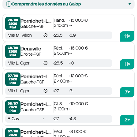
Comprendre les données au Galop
Hand.
15 000 €
28/08

Pornichet-La Baule
2020
3 100m
-
Gauche
PSF
Plat
Mlle M. Vélon
25.5
5.9
11
e
Récl.
16 000 €
18/08

Deauville
2020
2 500m
-
Droite
PSF
Plat
Mlle L. Oger
26.5
10
11
e
Récl.
12 000 €
07/08

Pornichet-La Baule
2020
2 400m
-
Gauche
PSF
Plat
Mlle L. Oger
27
3
7
e
Cl. 3
10 000 €
08/07

Pornichet-La Baule
2020
3 100m
-
Gauche
PSF
Plat
F. Guy
27
4.3
2
e
Récl.
8 000 €
07/06

Pornichet-La Baule
2020
2 400m
-