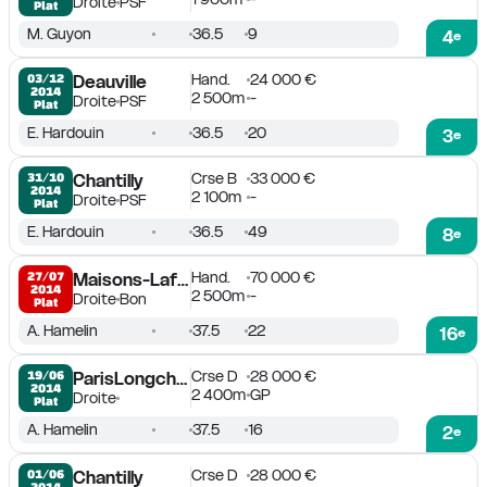
Droite
PSF
Plat
M. Guyon
36.5
9
4
e
Hand.
24 000 €
03/12

Deauville
2014
2 500m
-
Droite
PSF
Plat
E. Hardouin
36.5
20
3
e
Crse B
33 000 €
31/10

Chantilly
2014
2 100m
-
Droite
PSF
Plat
E. Hardouin
36.5
49
8
e
Hand.
70 000 €
27/07

Maisons-Laffitte
2014
2 500m
-
Droite
Bon
Plat
A. Hamelin
37.5
22
16
e
Crse D
28 000 €
19/06

ParisLongchamp
2014
2 400m
GP
Droite
Plat
A. Hamelin
37.5
16
2
e
Crse D
28 000 €
01/06

Chantilly
2014