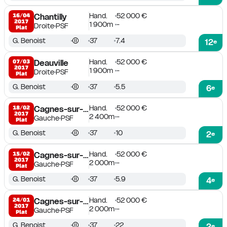
Hand.
52 000 €
16/04

Chantilly
2017
1 900m
-
Droite
PSF
Plat
G. Benoist
37
7.4
12
e
Hand.
52 000 €
07/03

Deauville
2017
1 900m
-
Droite
PSF
Plat
G. Benoist
37
5.5
6
e
Hand.
52 000 €
18/02

Cagnes-sur-Mer
2017
2 400m
-
Gauche
PSF
Plat
G. Benoist
37
10
2
e
Hand.
52 000 €
15/02

Cagnes-sur-Mer
2017
2 000m
-
Gauche
PSF
Plat
G. Benoist
37
5.9
4
e
Hand.
52 000 €
24/01

Cagnes-sur-Mer
2017
2 000m
-
Gauche
PSF
Plat
G. Benoist
37
22
2
e