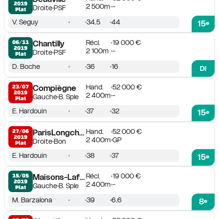
2019
2 500m
-
Droite
PSF
Plat
V. Seguy
34.5
44
15
e
Récl.
19 000 €
06/11

Chantilly
2019
2 100m
-
Droite
PSF
Plat
D. Boche
36
16
Di
Hand.
52 000 €
23/07

Compiègne
2019
2 400m
-
Gauche
B. Sple
Plat
E. Hardouin
37
32
15
e
Hand.
52 000 €
27/06

ParisLongchamp
2019
2 400m
GP
Droite
Bon
Plat
E. Hardouin
38
37
15
e
Récl.
19 000 €
15/05

Maisons-Laffitte
2019
2 400m
-
Gauche
B. Sple
Plat
M. Barzalona
39
6.6
8
e