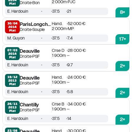
2 000m
PJC
Droite
Bon
Plat
E. Hardouin
37.5
21
8
e
Hand.
52 000 €
30/04

ParisLongchamp
2014
2 000m
MP
Droite
Souple
Plat
M. Guyon
37.5
7.4
17
e
Crse D
28 000 €
07/03

Deauville
2014
1 900m
-
Droite
PSF
Plat
E. Hardouin
37.5
9.7
2
e
Hand.
24 000 €
19/12

Deauville
2013
1 900m
-
Droite
PSF
Plat
E. Hardouin
37.5
5.8
2
e
Crse B
34 000 €
26/11

Chantilly
2013
1 900m
-
Droite
PSF
Plat
E. Hardouin
37.5
14
2
e
Hand.
30 000 €
23/08

Deauville