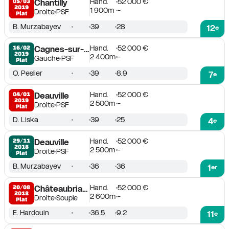
Hand.
52 000 €
05/03

Chantilly
2019
1 900m
-
Droite
PSF
Plat
B. Murzabayev
39
28
12
e
Hand.
52 000 €
16/02

Cagnes-sur-Mer
2019
2 400m
-
Gauche
PSF
Plat
O. Peslier
39
8.9
7
e
Hand.
52 000 €
04/01

Deauville
2019
2 500m
-
Droite
PSF
Plat
D. Liska
39
25
4
e
Hand.
52 000 €
29/11

Deauville
2018
2 500m
-
Droite
PSF
Plat
B. Murzabayev
36
36
1
er
Hand.
52 000 €
20/08

Châteaubriant
2018
2 600m
-
Droite
Souple
Plat
E. Hardouin
36.5
9.2
11
e