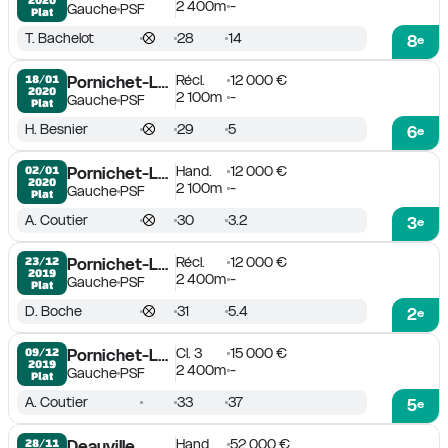
2 400m
-
Gauche
PSF
Plat
T. Bachelot
28
14
8
e
Récl.
12 000 €
18/01

Pornichet-La Baule
2020
2 100m
-
Gauche
PSF
Plat
H. Besnier
29
5
6
e
Hand.
12 000 €
02/01

Pornichet-La Baule
2020
2 100m
-
Gauche
PSF
Plat
A. Coutier
30
3.2
3
e
Récl.
12 000 €
23/12

Pornichet-La Baule
2019
2 400m
-
Gauche
PSF
Plat
D. Boche
31
5.4
2
e
Cl. 3
15 000 €
09/12

Pornichet-La Baule
2019
2 400m
-
Gauche
PSF
Plat
A. Coutier
33
37
5
e
Hand.
52 000 €
28/11

Deauville