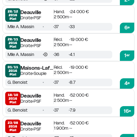
Hand.
24 000 €
28/12

Deauville
2016
2 500m
-
Droite
PSF
Plat
Mlle A. Massin
37
33
6
e
Récl.
19 000 €
28/11

Deauville
2016
2 500m
-
Droite
PSF
Plat
Mlle A. Massin
36
4.1
1
er
Récl.
19 000 €
01/11

Maisons-Laffitte
2016
2 500m
-
Droite
Souple
Plat
G. Benoist
37
8.7
4
e
Hand.
52 000 €
18/10

Deauville
2016
2 500m
-
Droite
PSF
Plat
G. Benoist
37
7.9
16
e
Hand.
52 000 €
23/08

Deauville
2016
1 900m
-
Droite
PSF
Plat