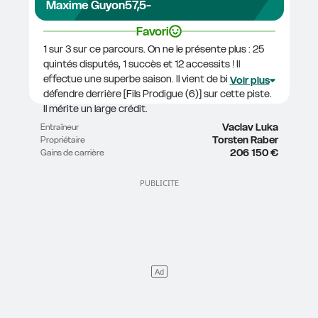
Maxime Guyon
57,5
-
Favori
1 sur 3 sur ce parcours. On ne le présente plus : 25 
quintés disputés, 1 succès et 12 accessits ! Il 
effectue une superbe saison. Il vient de bien se 
Voir plus
défendre derrière [Fils Prodigue (6)] sur cette piste. 
Il mérite un large crédit.
Vaclav Luka
Entraîneur
Torsten Raber
Propriétaire
206 150 €
Gains de carrière