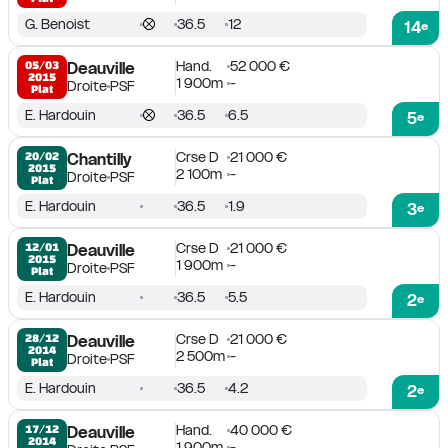
G. Benoist
36.5
12
14
e
Hand.
52 000 €
05/03

Deauville
2015
1 900m
-
Droite
PSF
Plat
E. Hardouin
36.5
6.5
5
e
Crse D
21 000 €
20/02

Chantilly
2015
2 100m
-
Droite
PSF
Plat
E. Hardouin
36.5
1.9
3
e
Crse D
21 000 €
12/01

Deauville
2015
1 900m
-
Droite
PSF
Plat
E. Hardouin
36.5
5.5
2
e
Crse D
21 000 €
28/12

Deauville
2014
2 500m
-
Droite
PSF
Plat
E. Hardouin
36.5
4.2
2
e
Hand.
40 000 €
17/12

Deauville
2014
1 900m
-