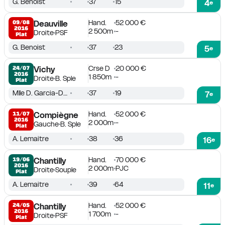
G. Benoist
37
15
4
e
Hand.
52 000 €
09/08

Deauville
2016
2 500m
-
Droite
PSF
Plat
G. Benoist
37
23
5
e
Crse D
20 000 €
24/07

Vichy
2016
1 850m
-
Droite
B. Sple
Plat
Mlle D. Garcia-Dubois
37
19
7
e
Hand.
52 000 €
11/07

Compiègne
2016
2 000m
-
Gauche
B. Sple
Plat
A. Lemaitre
38
36
16
e
Hand.
70 000 €
19/06

Chantilly
2016
2 000m
PJC
Droite
Souple
Plat
A. Lemaitre
39
64
11
e
Hand.
52 000 €
24/05

Chantilly
2016
1 700m
-
Droite
PSF
Plat