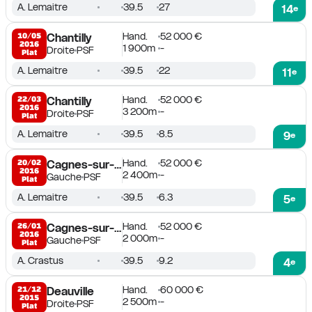
A. Lemaitre
39.5
27
14
e
Hand.
52 000 €
10/05

Chantilly
2016
1 900m
-
Droite
PSF
Plat
A. Lemaitre
39.5
22
11
e
Hand.
52 000 €
22/03

Chantilly
2016
3 200m
-
Droite
PSF
Plat
A. Lemaitre
39.5
8.5
9
e
Hand.
52 000 €
20/02

Cagnes-sur-Mer
2016
2 400m
-
Gauche
PSF
Plat
A. Lemaitre
39.5
6.3
5
e
Hand.
52 000 €
26/01

Cagnes-sur-Mer
2016
2 000m
-
Gauche
PSF
Plat
A. Crastus
39.5
9.2
4
e
Hand.
60 000 €
21/12

Deauville
2015
2 500m
-
Droite
PSF
Plat