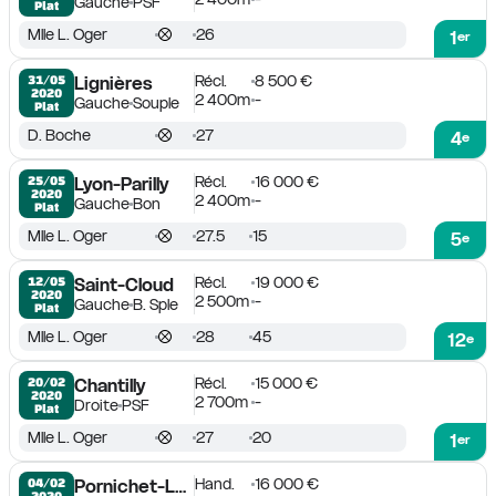
Gauche
PSF
Plat
Mlle L. Oger
26
1
er
Récl.
8 500 €
31/05

Lignières
2020
2 400m
-
Gauche
Souple
Plat
D. Boche
27
4
e
Récl.
16 000 €
25/05

Lyon-Parilly
2020
2 400m
-
Gauche
Bon
Plat
Mlle L. Oger
27.5
15
5
e
Récl.
19 000 €
12/05

Saint-Cloud
2020
2 500m
-
Gauche
B. Sple
Plat
Mlle L. Oger
28
45
12
e
Récl.
15 000 €
20/02

Chantilly
2020
2 700m
-
Droite
PSF
Plat
Mlle L. Oger
27
20
1
er
Hand.
16 000 €
04/02

Pornichet-La Baule
2020