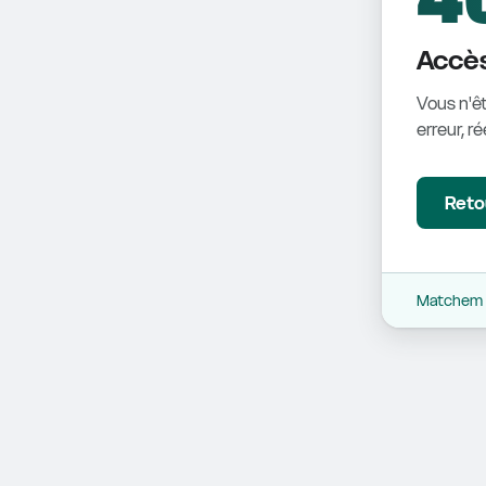
Accès
Vous n'êt
erreur, r
Retou
Matchem -