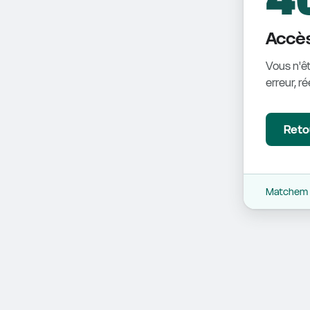
Accès
Vous n'êt
erreur, r
Retou
Matchem -