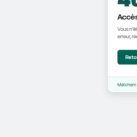
Accès
Vous n'êt
erreur, r
Retou
Matchem -