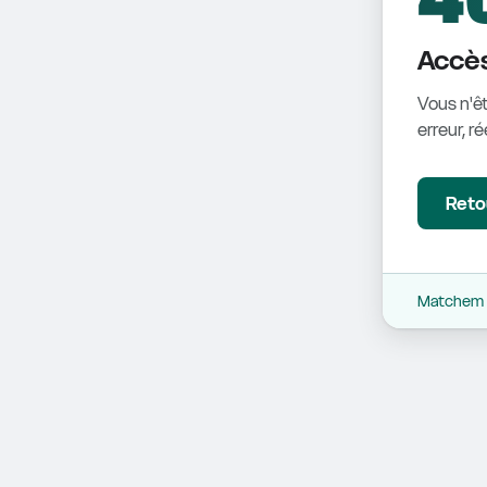
Accès
Vous n'êt
erreur, r
Retou
Matchem -