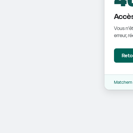
Accès
Vous n'êt
erreur, r
Retou
Matchem -