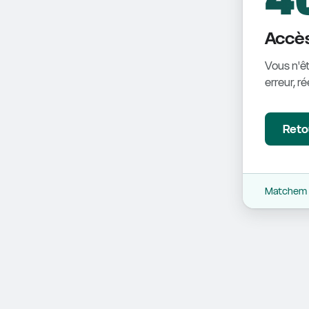
Accès
Vous n'êt
erreur, r
Retou
Matchem -