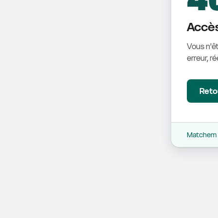
Accès
Vous n'êt
erreur, r
Retou
Matchem -