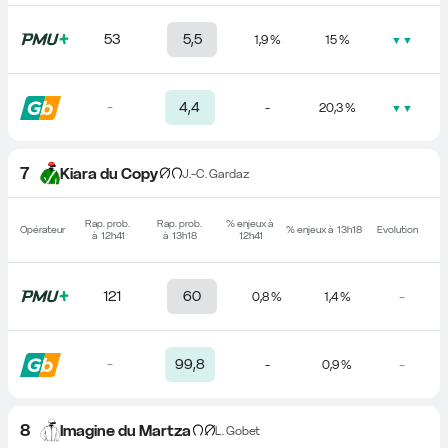
53
5,5
1,9 %
15 %
▼▼
-
4,4
-
20,3 %
▼▼
7
Kiara du Copy
J.-C. Gardaz
Rap. prob. 
Rap. prob. 
% enjeux à 
Opérateur
% enjeux à 
13h18
Evolution
à 
12h41
à 
13h18
12h41
121
60
-
0,8 %
1,4 %
-
99,8
-
-
0,9 %
8
Imagine du Martza
L. Gobet