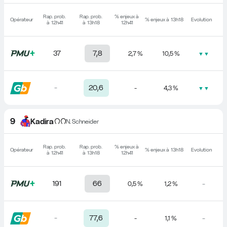
Rap. prob. 
Rap. prob. 
% enjeux à 
Opérateur
% enjeux à 
13h18
Evolution
à 
12h41
à 
13h18
12h41
37
7,8
2,7 %
10,5 %
▼▼
-
20,6
-
4,3 %
▼▼
9
Kadira
N. Schneider
Rap. prob. 
Rap. prob. 
% enjeux à 
Opérateur
% enjeux à 
13h18
Evolution
à 
12h41
à 
13h18
12h41
191
66
-
0,5 %
1,2 %
-
77,6
-
-
1,1 %