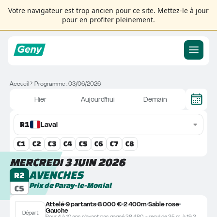
Votre navigateur est trop ancien pour ce site. Mettez-le à jour
pour en profiter pleinement.
Accueil
Programme : 03/06/2026
Hier
Aujourd'hui
Demain
R
1
Laval
C
1
C
2
C
3
C
4
C
5
C
6
C
7
C
8
MERCREDI 3 JUIN 2026
AVENCHES
R2
Prix de Paray-le-Monial
C5
Attelé
9 partants
8 000 €
2 400m
Sable rose
Gauche
Départ
Pour 4 à 10 ans n'ayant pas gagné 38.480. - recul de 25 m. à 19.240.