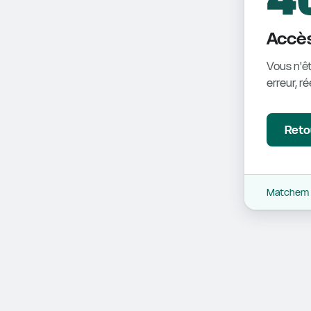
Accès
Vous n'êt
erreur, r
Retou
Matchem -