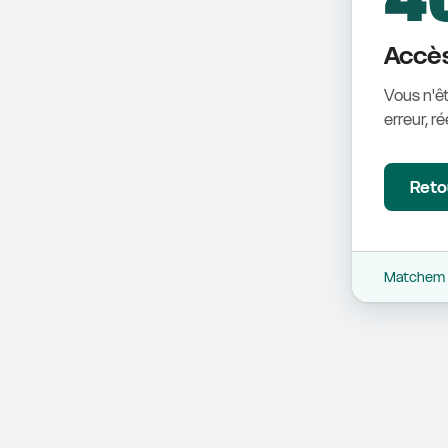
Accès
Vous n'êt
erreur, r
Retou
Matchem -