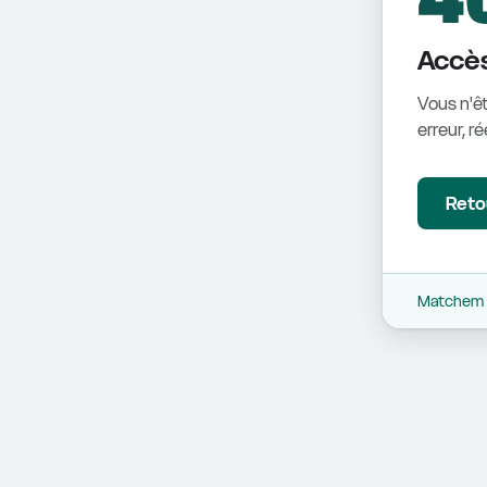
Accès
Vous n'êt
erreur, r
Retou
Matchem -