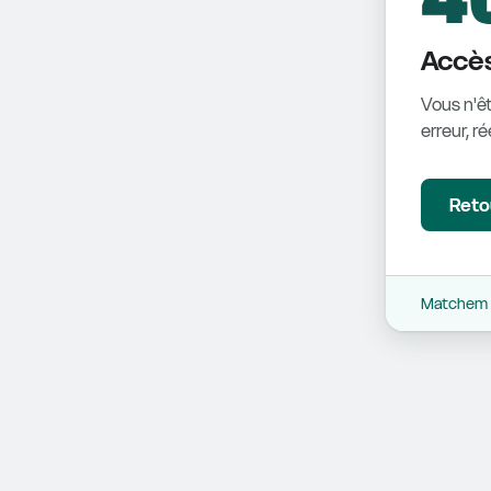
Accès
Vous n'êt
erreur, r
Retou
Matchem -