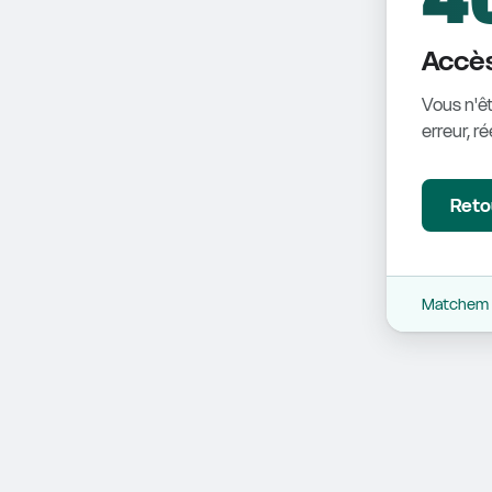
Accès
Vous n'êt
erreur, r
Retou
Matchem -