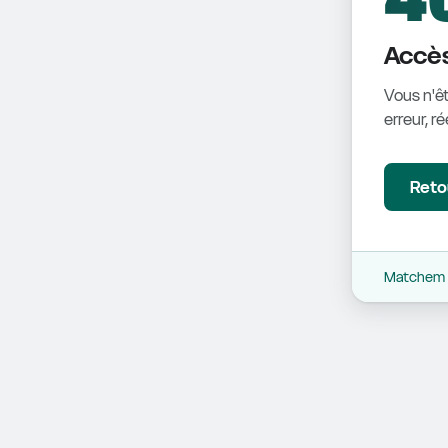
Accès
Vous n'êt
erreur, r
Retou
Matchem -