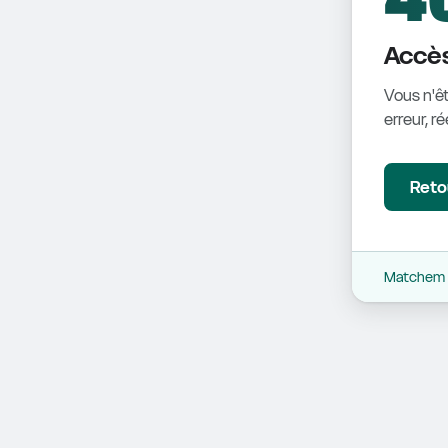
Accès
Vous n'êt
erreur, r
Retou
Matchem -