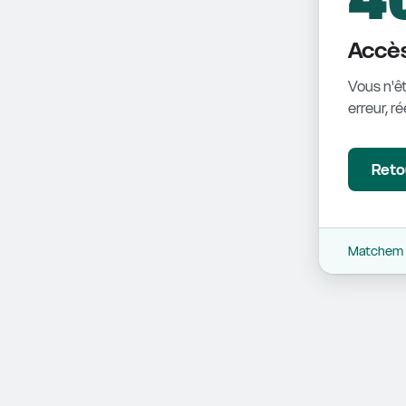
Accès
Vous n'êt
erreur, r
Retou
Matchem -