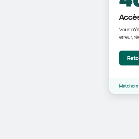
Accès
Vous n'êt
erreur, r
Retou
Matchem -