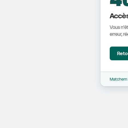
Accès
Vous n'êt
erreur, r
Retou
Matchem -