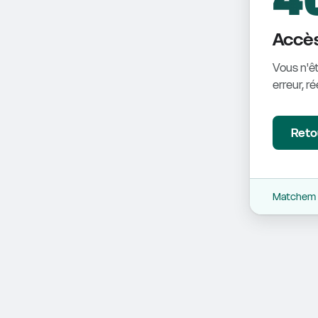
Accès
Vous n'êt
erreur, r
Retou
Matchem -