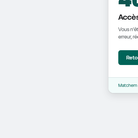
Accès
Vous n'êt
erreur, r
Retou
Matchem -