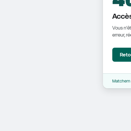
Accès
Vous n'êt
erreur, r
Retou
Matchem -