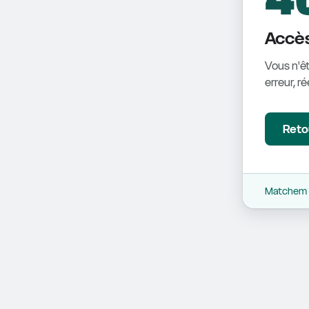
Accès
Vous n'êt
erreur, r
Retou
Matchem -