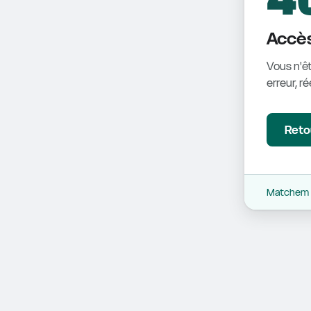
Accès
Vous n'êt
erreur, r
Retou
Matchem -