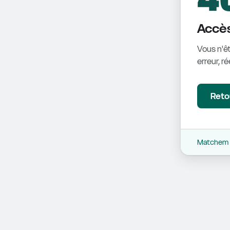
Accès
Vous n'êt
erreur, r
Retou
Matchem -