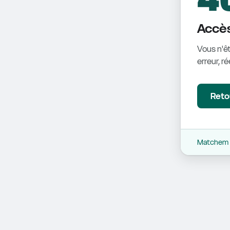
Accès
Vous n'êt
erreur, r
Retou
Matchem -