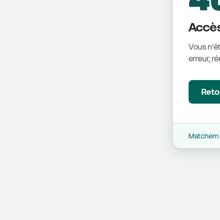
Accès
Vous n'êt
erreur, r
Retou
Matchem -