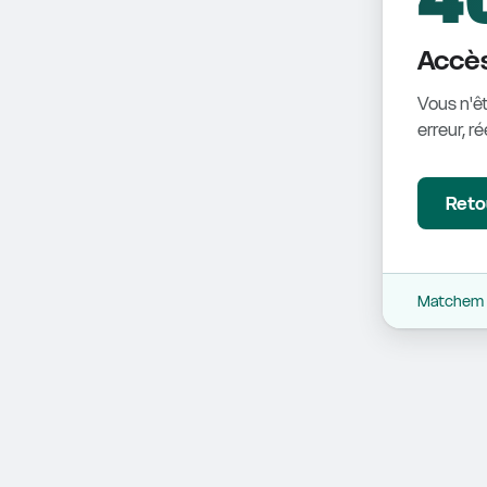
Accès
Vous n'êt
erreur, r
Retou
Matchem -