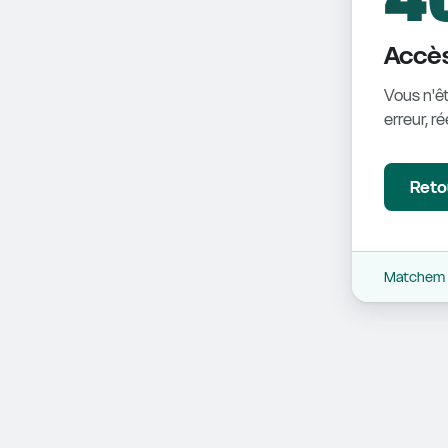
Accès
Vous n'êt
erreur, r
Retou
Matchem -