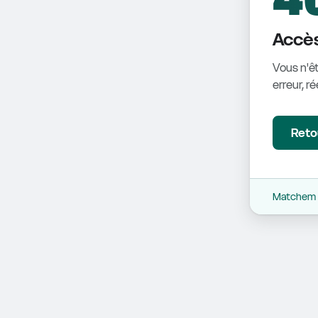
Accès
Vous n'êt
erreur, r
Retou
Matchem -