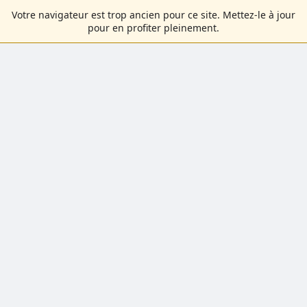
Votre navigateur est trop ancien pour ce site. Mettez-le à jour
pour en profiter pleinement.