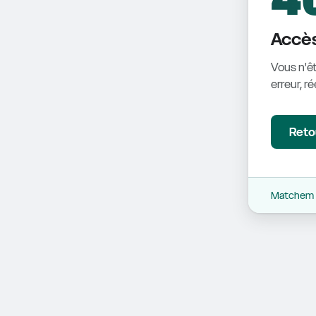
Accès
Vous n'êt
erreur, r
Retou
Matchem -