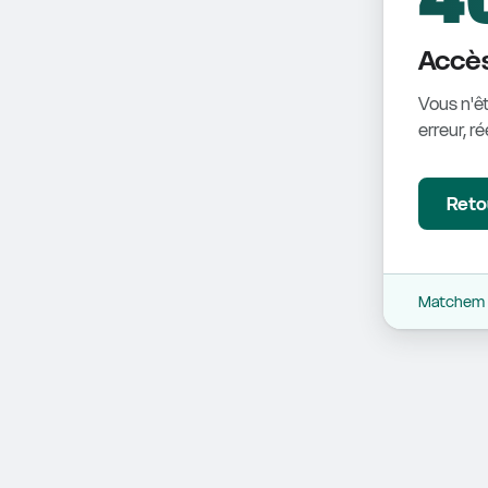
Accès
Vous n'êt
erreur, r
Retou
Matchem -