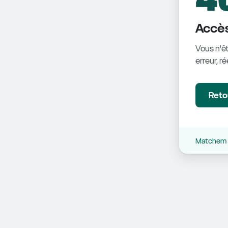
Accès
Vous n'êt
erreur, r
Retou
Matchem -