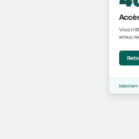
Accès
Vous n'êt
erreur, r
Retou
Matchem -