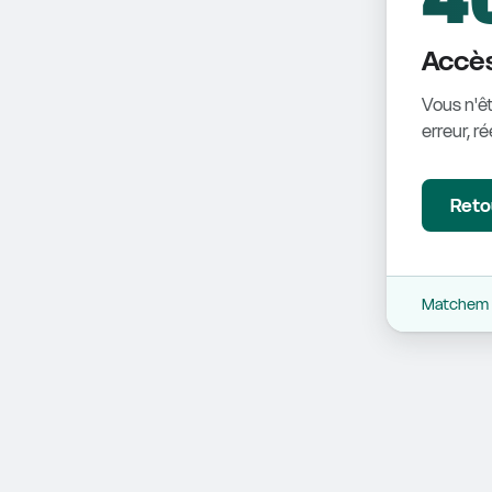
Accès
Vous n'êt
erreur, r
Retou
Matchem -