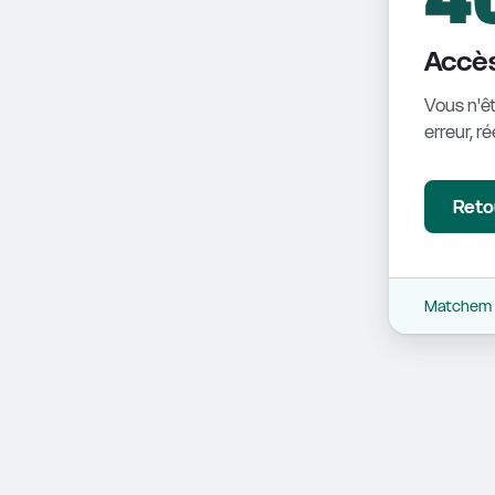
Accès
Vous n'êt
erreur, r
Retou
Matchem -