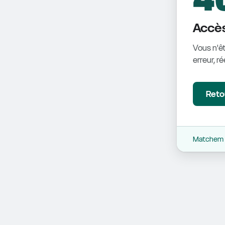
Accès
Vous n'êt
erreur, r
Retou
Matchem -