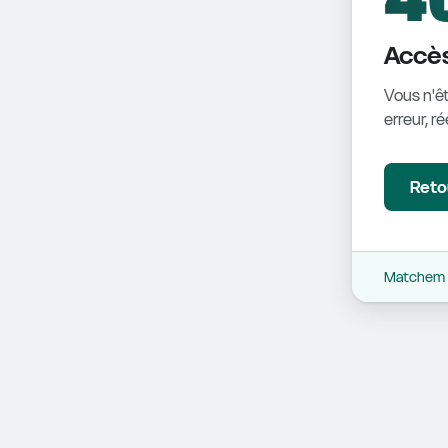
Accès
Vous n'êt
erreur, r
Retou
Matchem -