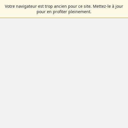
Votre navigateur est trop ancien pour ce site. Mettez-le à jour
pour en profiter pleinement.