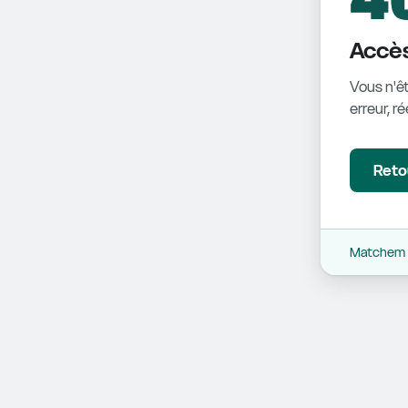
Accès
Vous n'êt
erreur, r
Retou
Matchem -