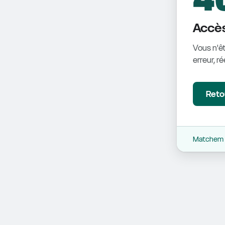
Accès
Vous n'êt
erreur, r
Retou
Matchem -