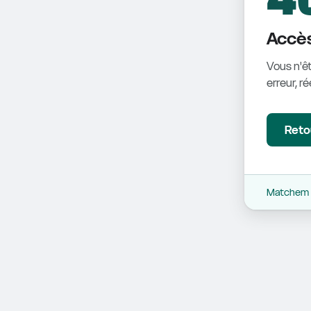
Accès
Vous n'êt
erreur, r
Retou
Matchem -