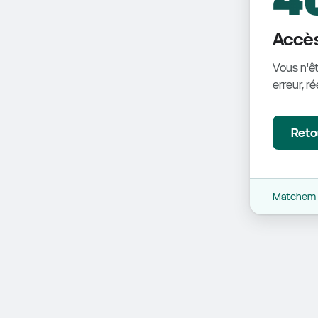
Accès
Vous n'êt
erreur, r
Retou
Matchem -