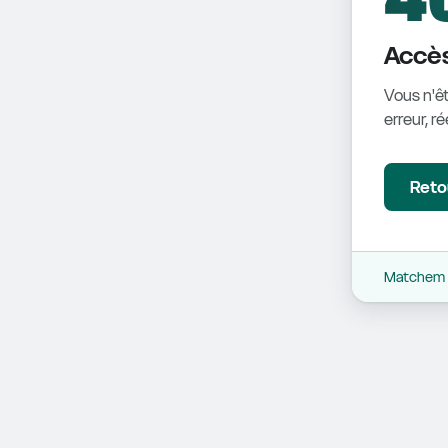
Accès
Vous n'êt
erreur, r
Retou
Matchem -