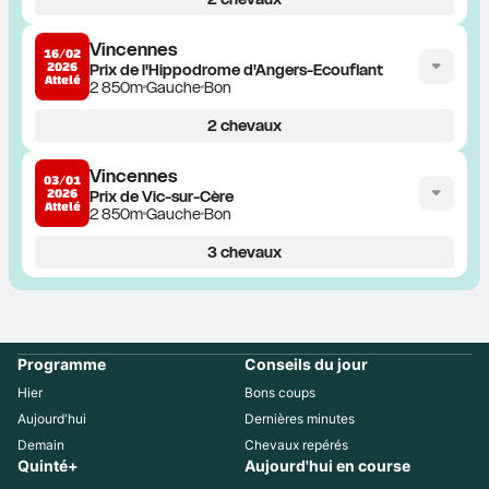
Vincennes
16/02
2026
Prix de l'Hippodrome d'Angers-Ecouflant
Attelé
2 850m
Gauche
Bon
2
chevaux
Vincennes
03/01
2026
Prix de Vic-sur-Cère
Attelé
2 850m
Gauche
Bon
3
chevaux
Programme
Conseils du jour
Hier
Bons coups
Aujourd'hui
Dernières minutes
Demain
Chevaux repérés
Quinté+
Aujourd'hui en course