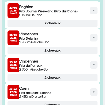
Enghien
23/05
2026
Prix Journal Week-End (Prix du Rhône)
Attelé
2 150m
Gauche
2
chevaux
Vincennes
15/05
2026
Prix Dejanira
Attelé
2 700m
Gauche
Bon
2
chevaux
Vincennes
13/05
2026
Prix du Perreux
Attelé
2 700m
Gauche
Bon
2
chevaux
Caen
02/03
2026
Prix de Saint-Etienne
Attelé
2 450m
Droite
Bon
2
chevaux