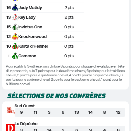
16
Judy Matidy
2
 pts
13
Key Lady
2
 pts
15
Invictus One
0
 pts
12
Knockonwood
0
 pts
10
Kalita d'Héninel
0
 pts
1
Cameron
0
 pts
Pour établir la Synthèse, on attribue 8 points pour chaque cheval placé en tête 
d'un pronostic, puis 7 points pour le deuxième cheval, 6 points pour le troisième 
cheval, 5 points pour le quatrième cheval, 4 points pour le cinquième cheval, 3 
points pour le sixième cheval, 2 points pour le septième cheval, 1 point pour le 
huitième cheval.
SÉLECTIONS DE NOS CONFRÈRES
Sud Ouest
9
11
3
6
13
14
8
12
La Dépêche
3
11
14
5
6
9
4
8