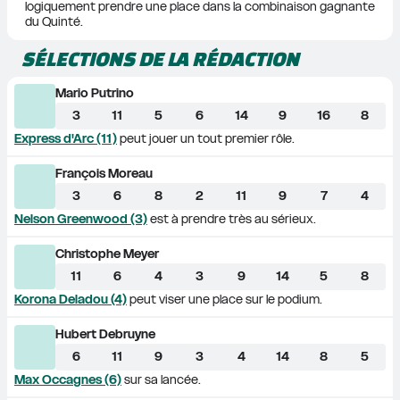
logiquement prendre une place dans la combinaison gagnante 
du Quinté.
SÉLECTIONS DE LA RÉDACTION
Mario Putrino
3
11
5
6
14
9
16
8
Express d'Arc (11)
 peut jouer un tout premier rôle.
François Moreau
3
6
8
2
11
9
7
4
Nelson Greenwood (3)
 est à prendre très au sérieux.
Christophe Meyer
11
6
4
3
9
14
5
8
Korona Deladou (4)
 peut viser une place sur le podium.
Hubert Debruyne
6
11
9
3
4
14
8
5
Max Occagnes (6)
 sur sa lancée.