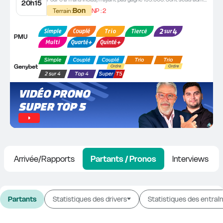
20h15
Bon
NP : 2
Terrain :
PMU
Genybet
VIDÉO PRONO 
SUPER TOP 5
Arrivée/Rapports
Partants / Pronos
Interviews
Partants
Statistiques des drivers
Statistiques des entraî