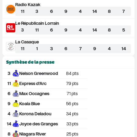
Radio Kazak
11
3
6
9
4
14
8
7
Le Républicain Lorrain
3
11
6
9
4
14
8
5
La Casaque
11
1
3
6
7
9
4
14
Synthèse de la presse
3
Nelson Greenwood
84
 pts
11
Express d'Arc
79
 pts
6
Max Occagnes
71
 pts
9
Koala Blue
56
 pts
4
Korona Deladou
34
 pts
14
Joyce des Granges
33
 pts
8
Niagara River
25
 pts