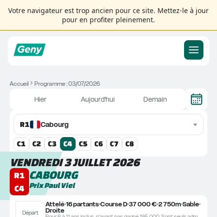
Votre navigateur est trop ancien pour ce site. Mettez-le à jour
pour en profiter pleinement.
Accueil
Programme : 03/07/2026
Hier
Aujourd'hui
Demain
R
1
Cabourg
C
1
C
2
C
3
C
4
C
5
C
6
C
7
C
8
VENDREDI 3 JUILLET 2026
CABOURG
R1
Prix Paul Viel
C4
Attelé
16 partants
Course D
37 000 €
2 750m
Sable
Droite
Départ
Pour 6 à 11 ans inclus, n'ayant pas gagné 195.000. Sont seuls admis à participer à cette épreuve les chevaux n'ayant pas, dans les 12 mois précédant la course, été classés, au trot attelé, 1er, 2ème ou 3ème d'une épreuve de Groupe I.