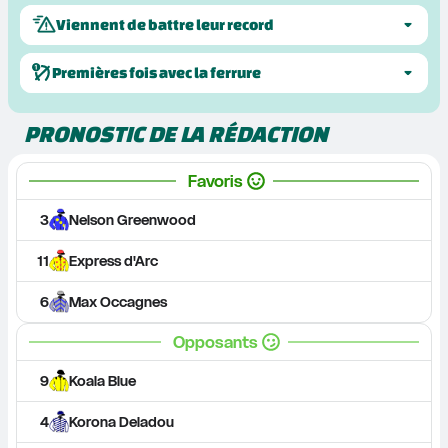
Viennent de battre leur record
Premières fois avec la ferrure
PRONOSTIC DE LA RÉDACTION
Favoris
3
Nelson Greenwood
11
Express d'Arc
6
Max Occagnes
Opposants
9
Koala Blue
4
Korona Deladou