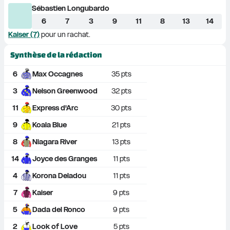
Sébastien Longubardo
6
7
3
9
11
8
13
14
Kaiser (7)
 pour un rachat.
Synthèse de la rédaction
6
Max Occagnes
35
 pts
3
Nelson Greenwood
32
 pts
11
Express d'Arc
30
 pts
9
Koala Blue
21
 pts
8
Niagara River
13
 pts
14
Joyce des Granges
11
 pts
4
Korona Deladou
11
 pts
7
Kaiser
9
 pts
5
Dada del Ronco
9
 pts
2
Look of Love
5
 pts