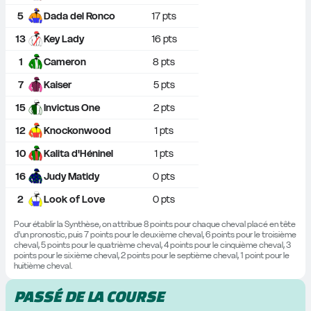
5
Dada del Ronco
17
 pts
13
Key Lady
16
 pts
1
Cameron
8
 pts
7
Kaiser
5
 pts
15
Invictus One
2
 pts
12
Knockonwood
1
 pts
10
Kalita d'Héninel
1
 pts
16
Judy Matidy
0
 pts
2
Look of Love
0
 pts
Pour établir la Synthèse, on attribue 8 points pour chaque cheval placé en tête 
d'un pronostic, puis 7 points pour le deuxième cheval, 6 points pour le troisième 
cheval, 5 points pour le quatrième cheval, 4 points pour le cinquième cheval, 3 
points pour le sixième cheval, 2 points pour le septième cheval, 1 point pour le 
huitième cheval.
PASSÉ DE LA COURSE