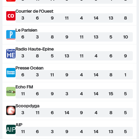
Courrier de l'Ouest
3
6
9
11
4
14
13
8
Le Parisien
6
3
8
9
11
13
5
10
Radio Haute-Epine
Radio
HE
3
8
5
13
11
4
6
9
Presse Océan
6
3
11
9
4
14
8
1
Echo FM
11
6
9
3
4
14
15
5
Scoopdyga
3
11
6
14
9
4
8
5
AIP
AIP
11
6
3
9
4
14
13
5