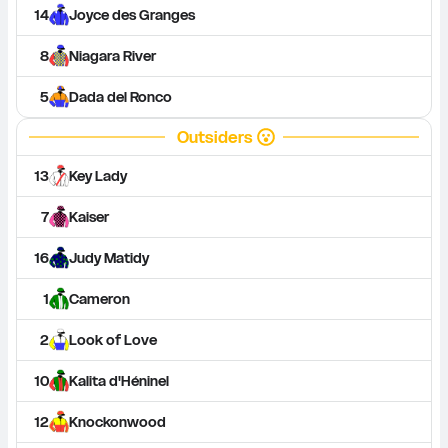
14
Joyce des Granges
8
Niagara River
5
Dada del Ronco
Outsiders
13
Key Lady
7
Kaiser
16
Judy Matidy
1
Cameron
2
Look of Love
10
Kalita d'Héninel
12
Knockonwood