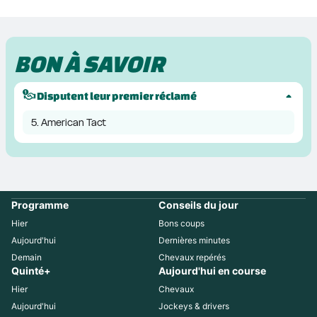
BON À SAVOIR
Disputent leur premier réclamé
5. American Tact
Programme
Conseils du jour
Hier
Bons coups
Aujourd'hui
Dernières minutes
Demain
Chevaux repérés
Quinté+
Aujourd'hui en course
Hier
Chevaux
Aujourd'hui
Jockeys & drivers