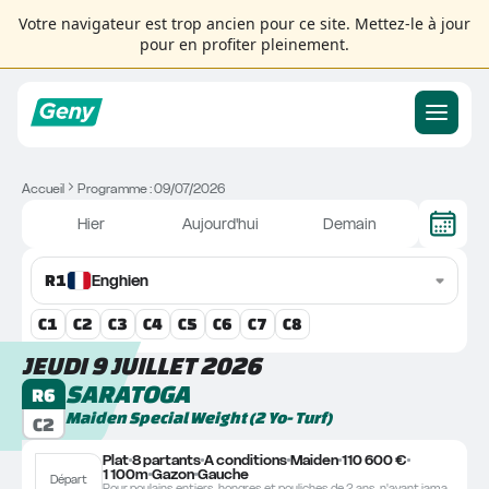
Votre navigateur est trop ancien pour ce site. Mettez-le à jour
pour en profiter pleinement.
Accueil
Programme : 09/07/2026
Hier
Aujourd'hui
Demain
R
1
Enghien
C
1
C
2
C
3
C
4
C
5
C
6
C
7
C
8
JEUDI 9 JUILLET 2026
SARATOGA
R6
Maiden Special Weight (2 Yo- Turf)
C2
Plat
8 partants
A conditions
Maiden
110 600 €
1 100m
Gazon
Gauche
Départ
Pour poulains entiers, hongres et pouliches de 2 ans, n'ayant jamais gagné.