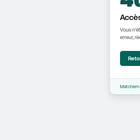
Accès
Vous n'êt
erreur, r
Retou
Matchem -